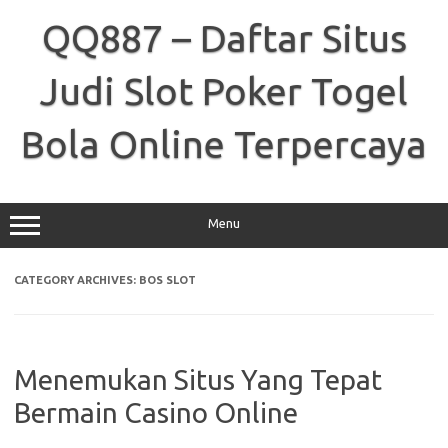
Skip
to
QQ887 – Daftar Situs
content
Judi Slot Poker Togel
Bola Online Terpercaya
Menu
CATEGORY ARCHIVES:
BOS SLOT
Menemukan Situs Yang Tepat
Bermain Casino Online