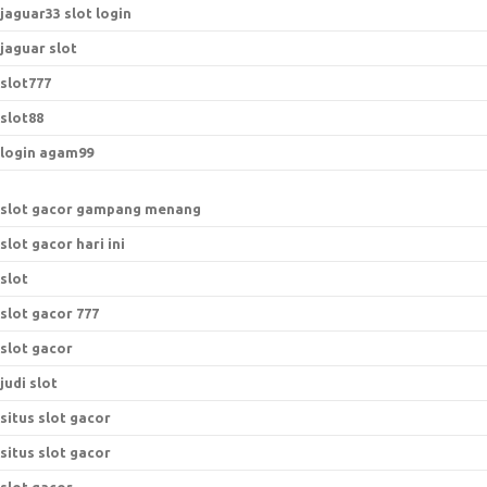
jaguar33 slot login
jaguar slot
slot777
slot88
login agam99
slot gacor gampang menang
slot gacor hari ini
slot
slot gacor 777
slot gacor
judi slot
situs slot gacor
situs slot gacor