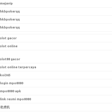
mejavip
hkbpokerqq
hkbpokerqq
hkbpokerqq
slot gacor
slot online
slot88 gacor
slot online terpercaya
koi365
login mpo8080
mpo8080 apk
link resmi mpo8080
老虎机