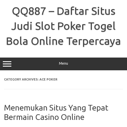
Skip
to
QQ887 – Daftar Situs
content
Judi Slot Poker Togel
Bola Online Terpercaya
Menu
CATEGORY ARCHIVES:
ACE POKER
Menemukan Situs Yang Tepat
Bermain Casino Online