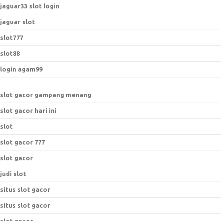
jaguar33 slot login
jaguar slot
slot777
slot88
login agam99
slot gacor gampang menang
slot gacor hari ini
slot
slot gacor 777
slot gacor
judi slot
situs slot gacor
situs slot gacor