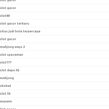
slot gacor
slot gacor
slot88
slot gacor terbaru
situs judi bola terpercaya
slot gacor
mahjong ways 2
slot spaceman
slot777
slot depo 5k
mahjong
sbobet
slot 5k
maxwin