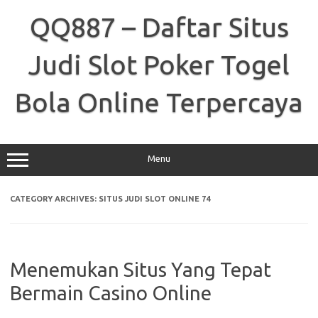
Skip
to
QQ887 – Daftar Situs
content
Judi Slot Poker Togel
Bola Online Terpercaya
Menu
CATEGORY ARCHIVES:
SITUS JUDI SLOT ONLINE 74
Menemukan Situs Yang Tepat
Bermain Casino Online