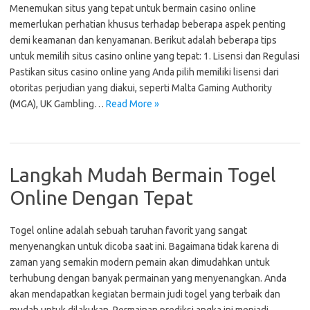
Menemukan situs yang tepat untuk bermain casino online
memerlukan perhatian khusus terhadap beberapa aspek penting
demi keamanan dan kenyamanan. Berikut adalah beberapa tips
untuk memilih situs casino online yang tepat: 1. Lisensi dan Regulasi
Pastikan situs casino online yang Anda pilih memiliki lisensi dari
otoritas perjudian yang diakui, seperti Malta Gaming Authority
(MGA), UK Gambling…
Read More »
Langkah Mudah Bermain Togel
Online Dengan Tepat
Togel online adalah sebuah taruhan favorit yang sangat
menyenangkan untuk dicoba saat ini. Bagaimana tidak karena di
zaman yang semakin modern pemain akan dimudahkan untuk
terhubung dengan banyak permainan yang menyenangkan. Anda
akan mendapatkan kegiatan bermain judi togel yang terbaik dan