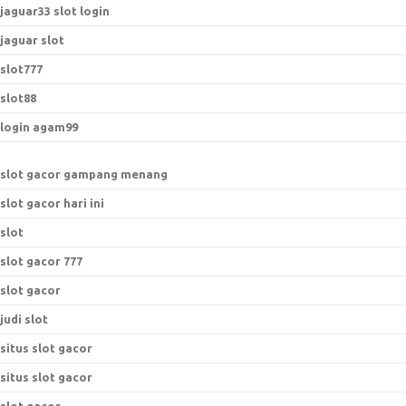
jaguar33 slot login
jaguar slot
slot777
slot88
login agam99
slot gacor gampang menang
slot gacor hari ini
slot
slot gacor 777
slot gacor
judi slot
situs slot gacor
situs slot gacor