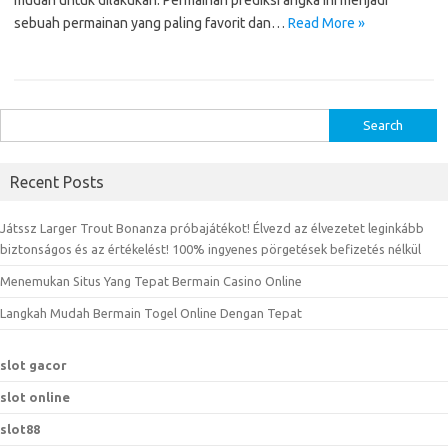
mudah untuk dilakukan. Permainan prediksi angka ini menjadi
sebuah permainan yang paling favorit dan…
Read More »
S
e
a
Recent Posts
r
c
Játssz Larger Trout Bonanza próbajátékot! Élvezd az élvezetet leginkább
h
biztonságos és az értékelést! 100% ingyenes pörgetések befizetés nélkül
f
Menemukan Situs Yang Tepat Bermain Casino Online
o
r
Langkah Mudah Bermain Togel Online Dengan Tepat
:
slot gacor
slot online
slot88