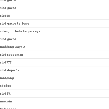
slot gacor
slot gacor
slot88
slot gacor terbaru
situs judi bola terpercaya
slot gacor
mahjong ways 2
slot spaceman
slot777
slot depo 5k
mahjong
sbobet
slot 5k
maxwin