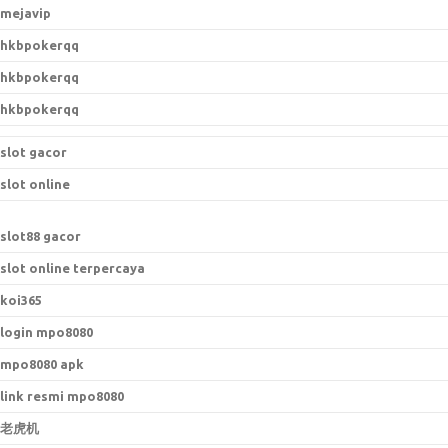
mejavip
hkbpokerqq
hkbpokerqq
hkbpokerqq
slot gacor
slot online
slot88 gacor
slot online terpercaya
koi365
login mpo8080
mpo8080 apk
link resmi mpo8080
老虎机