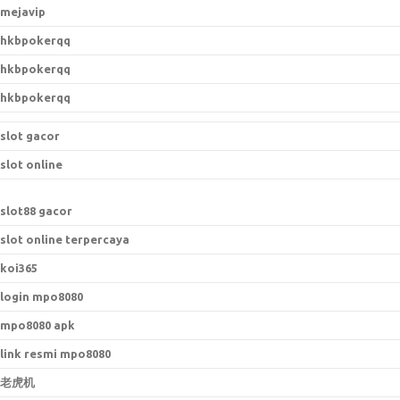
mejavip
hkbpokerqq
hkbpokerqq
hkbpokerqq
slot gacor
slot online
slot88 gacor
slot online terpercaya
koi365
login mpo8080
mpo8080 apk
link resmi mpo8080
老虎机