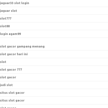
jaguar33 slot login
jaguar slot
slot777
slot88
login agam99
slot gacor gampang menang
slot gacor hari ini
slot
slot gacor 777
slot gacor
judi slot
situs slot gacor
situs slot gacor