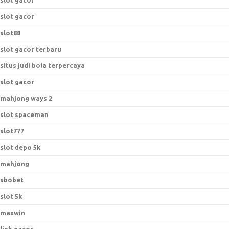
slot gacor
slot gacor
slot88
slot gacor terbaru
situs judi bola terpercaya
slot gacor
mahjong ways 2
slot spaceman
slot777
slot depo 5k
mahjong
sbobet
slot 5k
maxwin