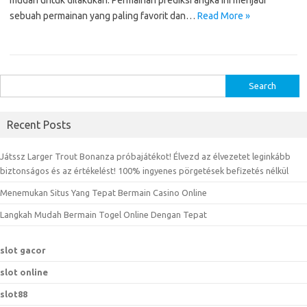
mudah untuk dilakukan. Permainan prediksi angka ini menjadi
sebuah permainan yang paling favorit dan…
Read More »
S
e
a
Recent Posts
r
c
Játssz Larger Trout Bonanza próbajátékot! Élvezd az élvezetet leginkább
h
biztonságos és az értékelést! 100% ingyenes pörgetések befizetés nélkül
f
Menemukan Situs Yang Tepat Bermain Casino Online
o
r
Langkah Mudah Bermain Togel Online Dengan Tepat
:
slot gacor
slot online
slot88