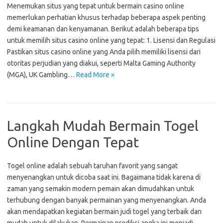
Menemukan situs yang tepat untuk bermain casino online
memerlukan perhatian khusus terhadap beberapa aspek penting
demi keamanan dan kenyamanan. Berikut adalah beberapa tips
untuk memilih situs casino online yang tepat: 1. Lisensi dan Regulasi
Pastikan situs casino online yang Anda pilih memiliki lisensi dari
otoritas perjudian yang diakui, seperti Malta Gaming Authority
(MGA), UK Gambling…
Read More »
Langkah Mudah Bermain Togel
Online Dengan Tepat
Togel online adalah sebuah taruhan favorit yang sangat
menyenangkan untuk dicoba saat ini. Bagaimana tidak karena di
zaman yang semakin modern pemain akan dimudahkan untuk
terhubung dengan banyak permainan yang menyenangkan. Anda
akan mendapatkan kegiatan bermain judi togel yang terbaik dan