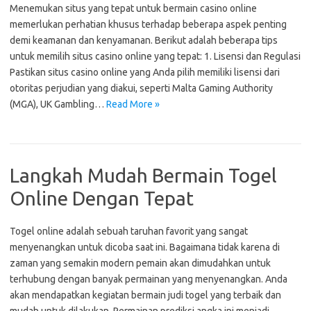
Menemukan situs yang tepat untuk bermain casino online
memerlukan perhatian khusus terhadap beberapa aspek penting
demi keamanan dan kenyamanan. Berikut adalah beberapa tips
untuk memilih situs casino online yang tepat: 1. Lisensi dan Regulasi
Pastikan situs casino online yang Anda pilih memiliki lisensi dari
otoritas perjudian yang diakui, seperti Malta Gaming Authority
(MGA), UK Gambling…
Read More »
Langkah Mudah Bermain Togel
Online Dengan Tepat
Togel online adalah sebuah taruhan favorit yang sangat
menyenangkan untuk dicoba saat ini. Bagaimana tidak karena di
zaman yang semakin modern pemain akan dimudahkan untuk
terhubung dengan banyak permainan yang menyenangkan. Anda
akan mendapatkan kegiatan bermain judi togel yang terbaik dan