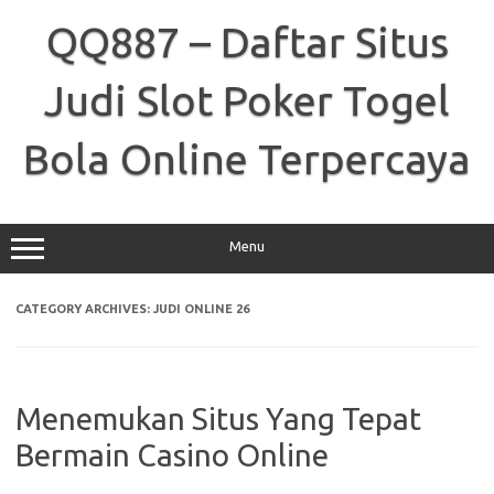
Skip
to
QQ887 – Daftar Situs
content
Judi Slot Poker Togel
Bola Online Terpercaya
Menu
CATEGORY ARCHIVES:
JUDI ONLINE 26
Menemukan Situs Yang Tepat
Bermain Casino Online