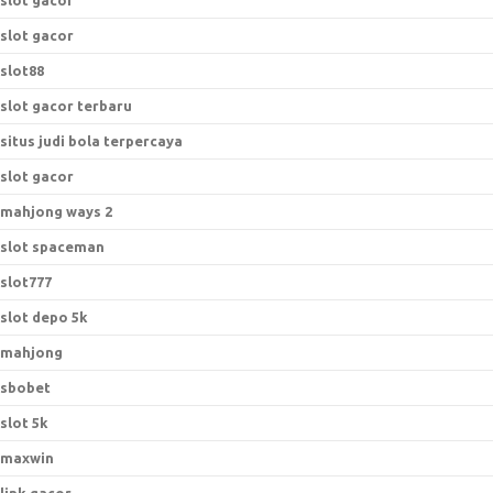
slot gacor
slot gacor
slot88
slot gacor terbaru
situs judi bola terpercaya
slot gacor
mahjong ways 2
slot spaceman
slot777
slot depo 5k
mahjong
sbobet
slot 5k
maxwin