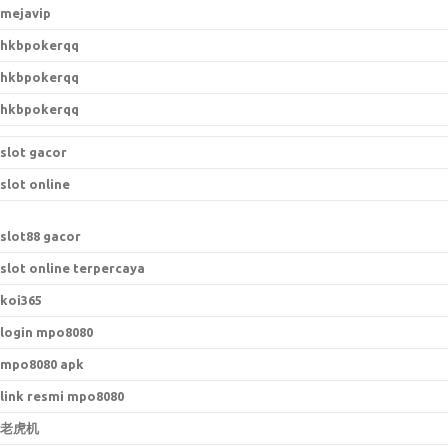
mejavip
hkbpokerqq
hkbpokerqq
hkbpokerqq
slot gacor
slot online
slot88 gacor
slot online terpercaya
koi365
login mpo8080
mpo8080 apk
link resmi mpo8080
老虎机