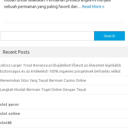
mudah untuk dilakukan. Permainan prediksi angka ini menjadi
sebuah permainan yang paling favorit dan…
Read More »
S
e
a
Recent Posts
r
c
Játssz Larger Trout Bonanza próbajátékot! Élvezd az élvezetet leginkább
h
biztonságos és az értékelést! 100% ingyenes pörgetések befizetés nélkül
f
Menemukan Situs Yang Tepat Bermain Casino Online
o
r
Langkah Mudah Bermain Togel Online Dengan Tepat
:
slot gacor
slot online
slot88