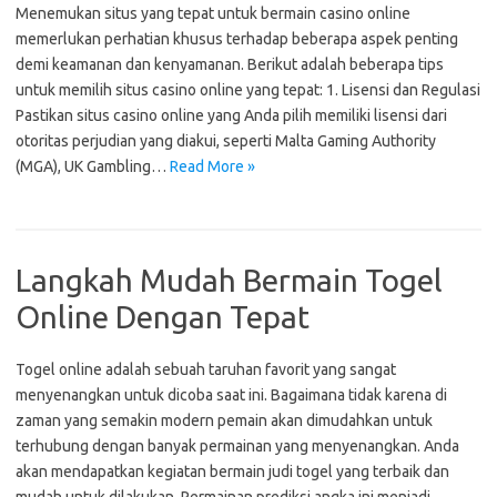
Menemukan situs yang tepat untuk bermain casino online
memerlukan perhatian khusus terhadap beberapa aspek penting
demi keamanan dan kenyamanan. Berikut adalah beberapa tips
untuk memilih situs casino online yang tepat: 1. Lisensi dan Regulasi
Pastikan situs casino online yang Anda pilih memiliki lisensi dari
otoritas perjudian yang diakui, seperti Malta Gaming Authority
(MGA), UK Gambling…
Read More »
Langkah Mudah Bermain Togel
Online Dengan Tepat
Togel online adalah sebuah taruhan favorit yang sangat
menyenangkan untuk dicoba saat ini. Bagaimana tidak karena di
zaman yang semakin modern pemain akan dimudahkan untuk
terhubung dengan banyak permainan yang menyenangkan. Anda
akan mendapatkan kegiatan bermain judi togel yang terbaik dan