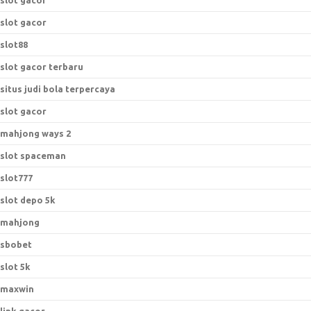
slot gacor
slot gacor
slot88
slot gacor terbaru
situs judi bola terpercaya
slot gacor
mahjong ways 2
slot spaceman
slot777
slot depo 5k
mahjong
sbobet
slot 5k
maxwin