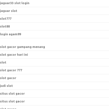
jaguar33 slot login
jaguar slot
slot777
slot88
login agam99
slot gacor gampang menang
slot gacor hari ini
slot
slot gacor 777
slot gacor
judi slot
situs slot gacor
situs slot gacor