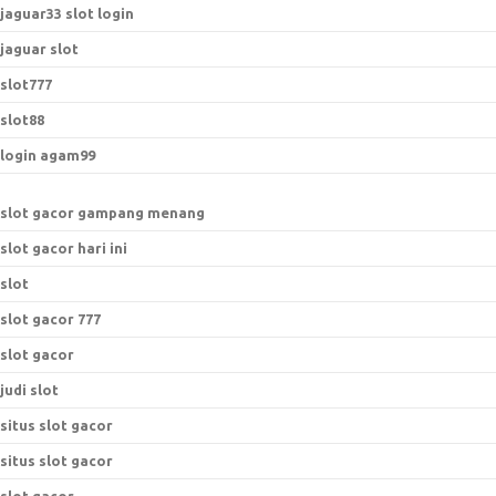
jaguar33 slot login
jaguar slot
slot777
slot88
login agam99
slot gacor gampang menang
slot gacor hari ini
slot
slot gacor 777
slot gacor
judi slot
situs slot gacor
situs slot gacor