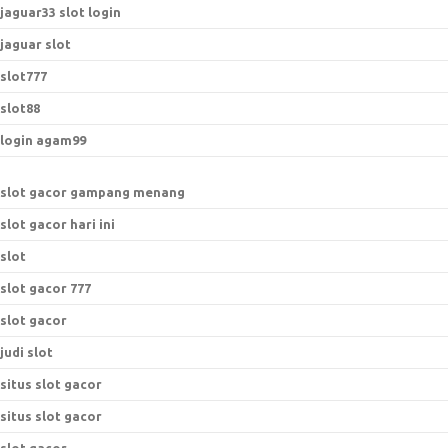
jaguar33 slot login
jaguar slot
slot777
slot88
login agam99
slot gacor gampang menang
slot gacor hari ini
slot
slot gacor 777
slot gacor
judi slot
situs slot gacor
situs slot gacor