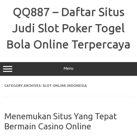
Skip
to
QQ887 – Daftar Situs
content
Judi Slot Poker Togel
Bola Online Terpercaya
Menu
CATEGORY ARCHIVES:
SLOT ONLINE INDONESIA
Menemukan Situs Yang Tepat
Bermain Casino Online