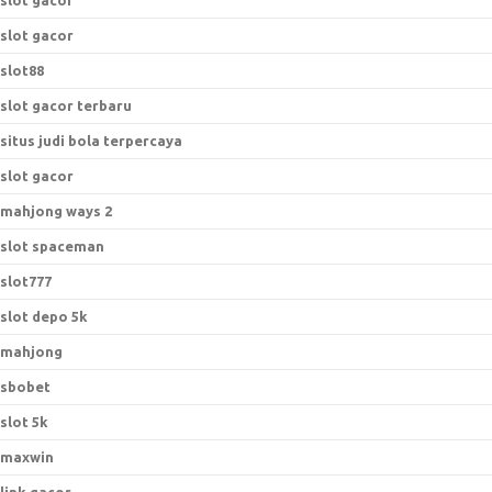
slot gacor
slot gacor
slot88
slot gacor terbaru
situs judi bola terpercaya
slot gacor
mahjong ways 2
slot spaceman
slot777
slot depo 5k
mahjong
sbobet
slot 5k
maxwin