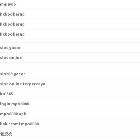
mejavip
hkbpokerqq
hkbpokerqq
hkbpokerqq
slot gacor
slot online
slot88 gacor
slot online terpercaya
koi365
login mpo8080
mpo8080 apk
link resmi mpo8080
老虎机