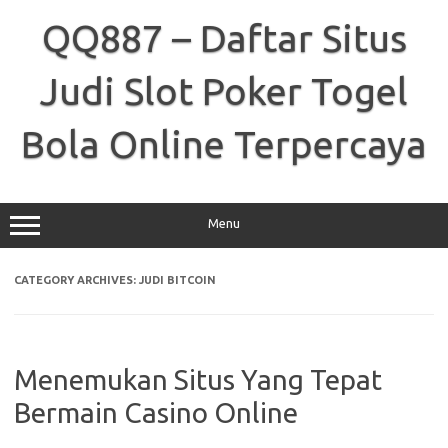
Skip
to
QQ887 – Daftar Situs
content
Judi Slot Poker Togel
Bola Online Terpercaya
Menu
CATEGORY ARCHIVES:
JUDI BITCOIN
Menemukan Situs Yang Tepat
Bermain Casino Online