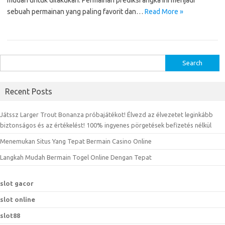
mudah untuk dilakukan. Permainan prediksi angka ini menjadi
sebuah permainan yang paling favorit dan…
Read More »
S
e
a
Recent Posts
r
c
Játssz Larger Trout Bonanza próbajátékot! Élvezd az élvezetet leginkább
h
biztonságos és az értékelést! 100% ingyenes pörgetések befizetés nélkül
f
Menemukan Situs Yang Tepat Bermain Casino Online
o
r
Langkah Mudah Bermain Togel Online Dengan Tepat
:
slot gacor
slot online
slot88