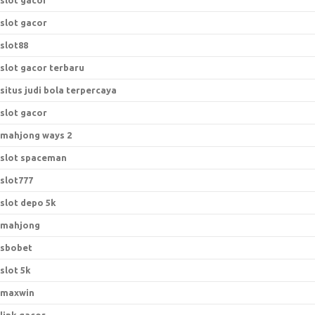
slot gacor
slot gacor
slot88
slot gacor terbaru
situs judi bola terpercaya
slot gacor
mahjong ways 2
slot spaceman
slot777
slot depo 5k
mahjong
sbobet
slot 5k
maxwin