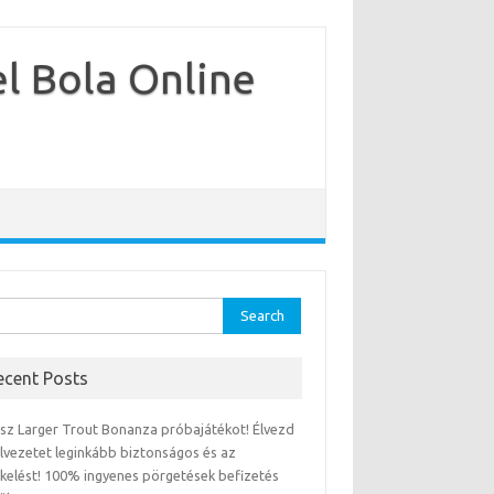
el Bola Online
rch
ecent Posts
ssz Larger Trout Bonanza próbajátékot! Élvezd
élvezetet leginkább biztonságos és az
ékelést! 100% ingyenes pörgetések befizetés