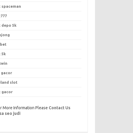
t spaceman
t777
t depo 5k
hjong
bet
t 5k
xwin
k gacor
iland slot
t gacor
r More Information Please
Contact Us
sa seo judi