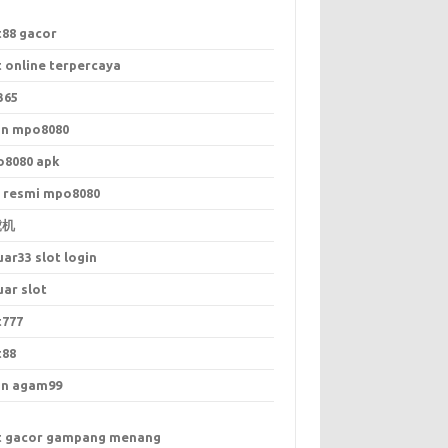
t88 gacor
t online terpercaya
365
in mpo8080
8080 apk
k resmi mpo8080
虎机
uar33 slot login
uar slot
t777
t88
in agam99
t gacor gampang menang