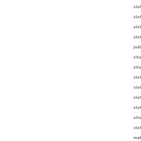
slo
slo
slo
slo
judi
sit
sit
slo
slo
slo
slo
sit
slo
mah