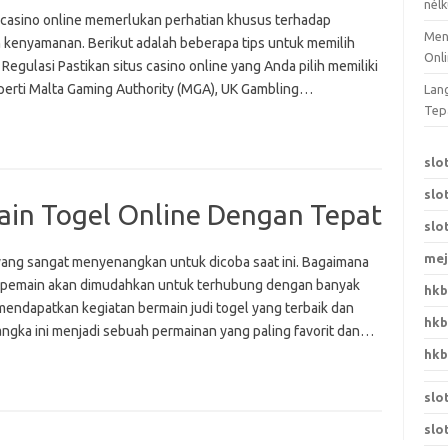
nélk
casino online memerlukan perhatian khusus terhadap
Men
kenyamanan. Berikut adalah beberapa tips untuk memilih
Onl
n Regulasi Pastikan situs casino online yang Anda pilih memiliki
 seperti Malta Gaming Authority (MGA), UK Gambling…
Lan
Tep
slo
slo
in Togel Online Dengan Tepat
slo
mej
 yang sangat menyenangkan untuk dicoba saat ini. Bagaimana
n pemain akan dimudahkan untuk terhubung dengan banyak
hk
ndapatkan kegiatan bermain judi togel yang terbaik dan
hk
angka ini menjadi sebuah permainan yang paling favorit dan…
hk
slo
slo