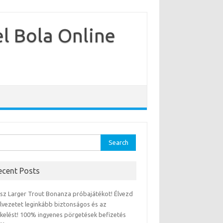
el Bola Online
rch
ecent Posts
ssz Larger Trout Bonanza próbajátékot! Élvezd
élvezetet leginkább biztonságos és az
ékelést! 100% ingyenes pörgetések befizetés