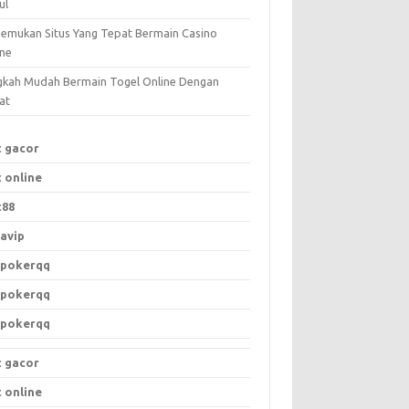
ül
emukan Situs Yang Tepat Bermain Casino
ine
gkah Mudah Bermain Togel Online Dengan
at
t gacor
t online
t88
avip
bpokerqq
bpokerqq
bpokerqq
t gacor
t online